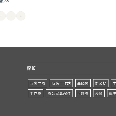
號 66
3
›
»
標籤
時尚屏風
時尚工作站
高隔間
辦公椅
工作桌
辦公家具配件
洽談桌
沙發
學