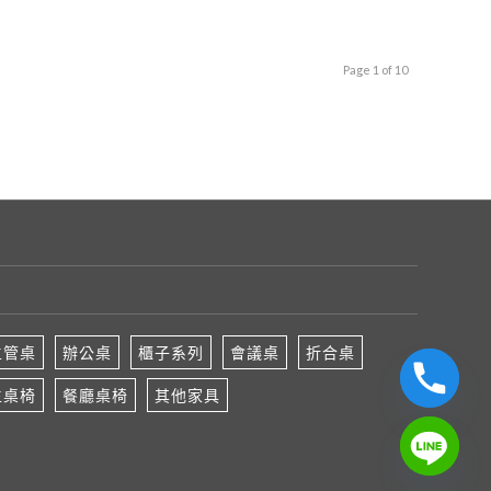
Page 1 of 10
主管桌
辦公桌
櫃子系列
會議桌
折合桌
生桌椅
餐廳桌椅
其他家具