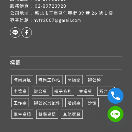
服務傳真：
02-89723928
公司地址：
新北市三重區仁興街 39 巷 26 號 1 樓
專業信箱：
nvfr2007@gmail.com
標籤
時尚屏風
時尚工作站
高隔間
辦公椅
主管桌
辦公桌
櫃子系列
會議桌
折合桌
工作桌
辦公家具配件
洽談桌
沙發
學生桌椅
餐廳桌椅
其他家具