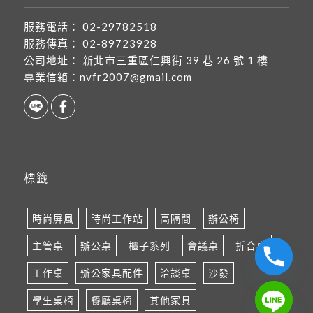
服務電話：
02-29782518
服務傳真：
02-89723928
公司地址：
新北市三重區仁興街 39 巷 26 號 1 樓
專業信箱：
nvfr2007@gmail.com
標籤
時尚屏風
時尚工作站
高隔間
辦公椅
主管桌
辦公桌
櫃子系列
會議桌
折合桌
工作桌
辦公家具配件
洽談桌
沙發
學生桌椅
餐廳桌椅
其他家具