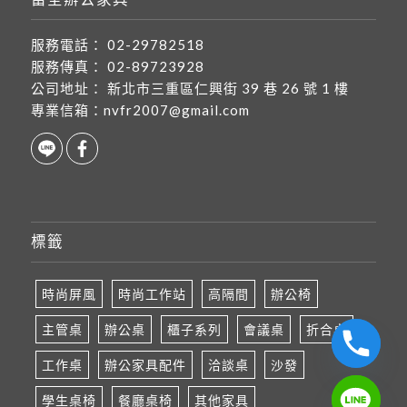
服務電話：
02-29782518
服務傳真：
02-89723928
公司地址：
新北市三重區仁興街 39 巷 26 號 1 樓
專業信箱：
nvfr2007@gmail.com
標籤
時尚屏風
時尚工作站
高隔間
辦公椅
主管桌
辦公桌
櫃子系列
會議桌
折合桌
工作桌
辦公家具配件
洽談桌
沙發
學生桌椅
餐廳桌椅
其他家具