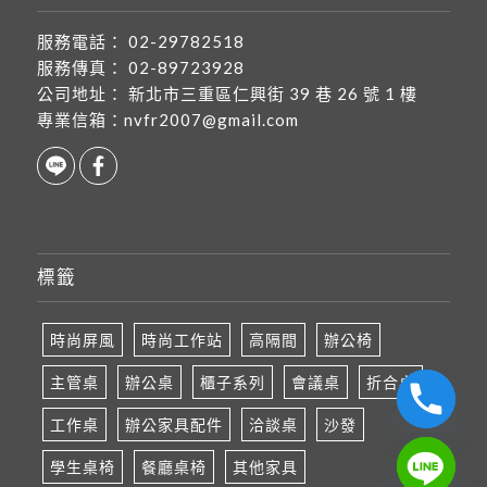
服務電話：
02-29782518
服務傳真：
02-89723928
公司地址：
新北市三重區仁興街 39 巷 26 號 1 樓
專業信箱：
nvfr2007@gmail.com
標籤
時尚屏風
時尚工作站
高隔間
辦公椅
主管桌
辦公桌
櫃子系列
會議桌
折合桌
工作桌
辦公家具配件
洽談桌
沙發
學生桌椅
餐廳桌椅
其他家具