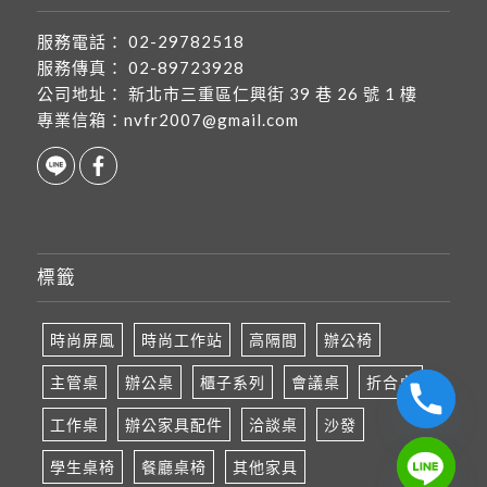
服務電話：
02-29782518
服務傳真：
02-89723928
公司地址：
新北市三重區仁興街 39 巷 26 號 1 樓
專業信箱：
nvfr2007@gmail.com
標籤
時尚屏風
時尚工作站
高隔間
辦公椅
主管桌
辦公桌
櫃子系列
會議桌
折合桌
工作桌
辦公家具配件
洽談桌
沙發
學生桌椅
餐廳桌椅
其他家具