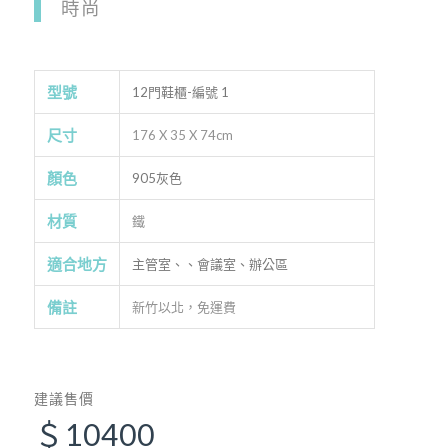
時尚
型號
12門鞋櫃-編號 1
尺寸
176 X 35 X 74cm
顏色
905灰色
材質
鐵
適合地方
主管室、、會議室、辦公區
備註
新竹以北，免運費
建議售價
＄10400