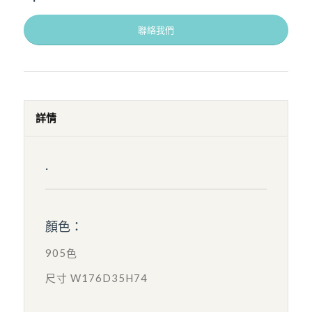
聯絡我們
詳情
.
顏色：
905色
尺寸 W176D35H74