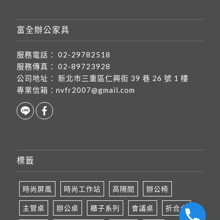
富全辦公家具
服務電話：
02-29782518
服務傳真：
02-89723928
公司地址：
新北市三重區仁興街 39 巷 26 號 1 樓
專業信箱：
nvfr2007@gmail.com
標籤
時尚屏風
時尚工作站
高隔間
辦公椅
主管桌
辦公桌
櫃子系列
會議桌
折合桌