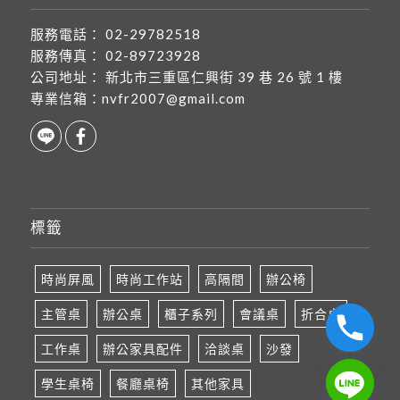
服務電話：
02-29782518
服務傳真：
02-89723928
公司地址：
新北市三重區仁興街 39 巷 26 號 1 樓
專業信箱：
nvfr2007@gmail.com
標籤
時尚屏風
時尚工作站
高隔間
辦公椅
主管桌
辦公桌
櫃子系列
會議桌
折合桌
工作桌
辦公家具配件
洽談桌
沙發
學生桌椅
餐廳桌椅
其他家具