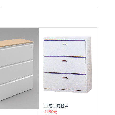
三層抽屜櫃 4
4450元