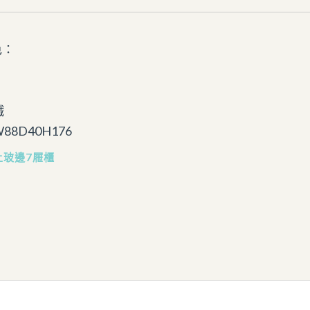
色：
鐵
88D40H176
上玻邊7屜櫃