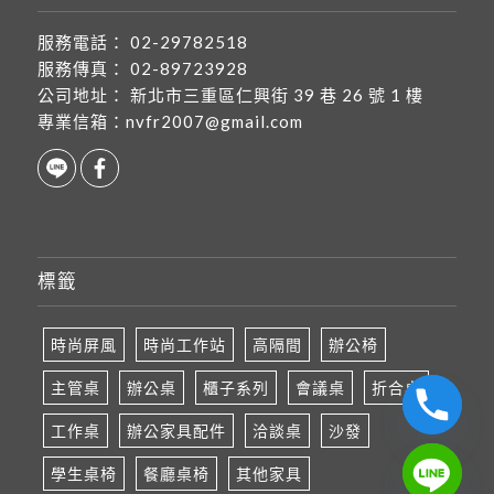
服務電話：
02-29782518
服務傳真：
02-89723928
公司地址：
新北市三重區仁興街 39 巷 26 號 1 樓
專業信箱：
nvfr2007@gmail.com
標籤
時尚屏風
時尚工作站
高隔間
辦公椅
主管桌
辦公桌
櫃子系列
會議桌
折合桌
工作桌
辦公家具配件
洽談桌
沙發
學生桌椅
餐廳桌椅
其他家具