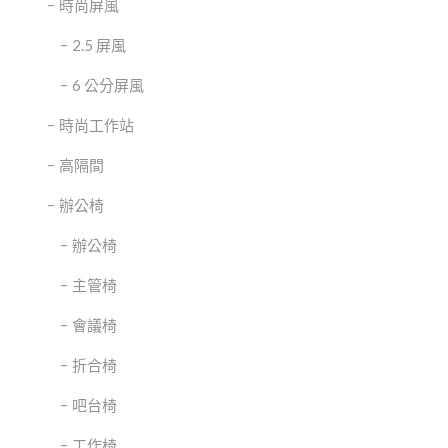
時尚屏風
2.5 屏風
6 公分屏風
時尚工作站
高隔間
辦公椅
辦公椅
主管椅
會議椅
折合椅
吧台椅
工作椅