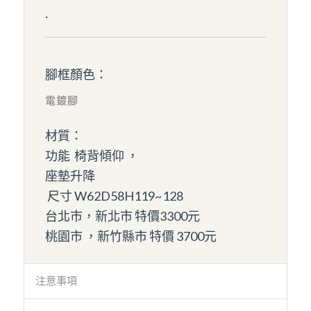
.
腳框顏色：
電鍍腳
材質：
功能 椅背傾仰 ，
座墊升降
尺寸 W62D58H119~128
台北市，新北市 特價3300元
桃園市 ，新竹縣市 特價 3700元
注意事項