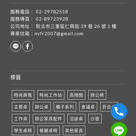
服務電話：
02-29782518
服務傳真：
02-89723928
公司地址：
新北市三重區仁興街 39 巷 26 號 1 樓
專業信箱：
nvfr2007@gmail.com
標籤
時尚屏風
時尚工作站
高隔間
辦公椅
主管桌
辦公桌
櫃子系列
會議桌
折合桌
工作桌
辦公家具配件
洽談桌
沙發
學生桌椅
餐廳桌椅
其他家具