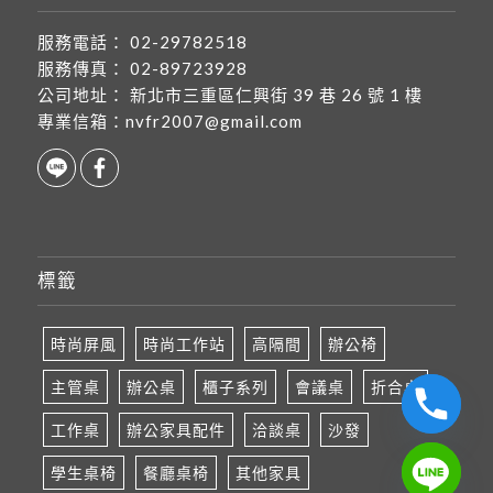
服務電話：
02-29782518
服務傳真：
02-89723928
公司地址：
新北市三重區仁興街 39 巷 26 號 1 樓
專業信箱：
nvfr2007@gmail.com
標籤
時尚屏風
時尚工作站
高隔間
辦公椅
主管桌
辦公桌
櫃子系列
會議桌
折合桌
工作桌
辦公家具配件
洽談桌
沙發
學生桌椅
餐廳桌椅
其他家具