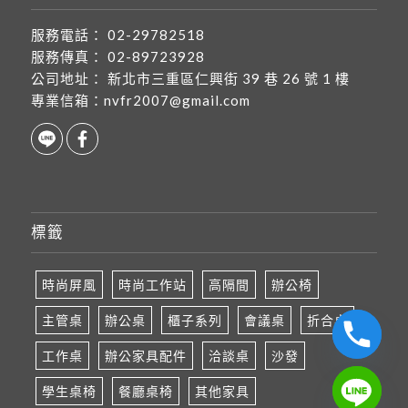
服務電話：
02-29782518
服務傳真：
02-89723928
公司地址：
新北市三重區仁興街 39 巷 26 號 1 樓
專業信箱：
nvfr2007@gmail.com
標籤
時尚屏風
時尚工作站
高隔間
辦公椅
主管桌
辦公桌
櫃子系列
會議桌
折合桌
工作桌
辦公家具配件
洽談桌
沙發
學生桌椅
餐廳桌椅
其他家具