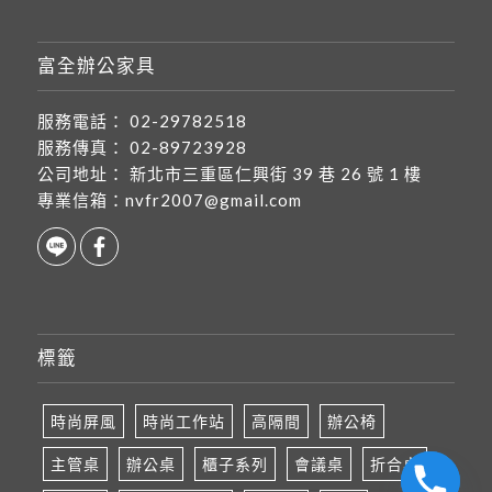
富全辦公家具
服務電話：
02-29782518
服務傳真：
02-89723928
公司地址：
新北市三重區仁興街 39 巷 26 號 1 樓
專業信箱：
nvfr2007@gmail.com
標籤
時尚屏風
時尚工作站
高隔間
辦公椅
主管桌
辦公桌
櫃子系列
會議桌
折合桌