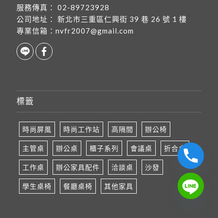
服務傳真：
02-89723928
公司地址：
新北市三重區仁興街 39 巷 26 號 1 樓
專業信箱：
nvfr2007@gmail.com
標籤
時尚屏風
時尚工作站
高隔間
辦公椅
主管桌
辦公桌
櫃子系列
會議桌
折合桌
工作桌
辦公家具配件
洽談桌
沙發
學生桌椅
餐廳桌椅
其他家具