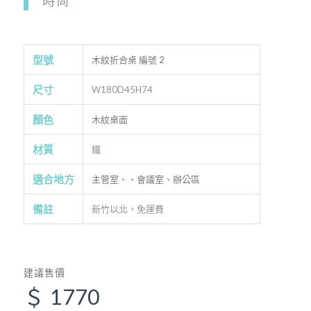
時尚
型號
木紋折合桌 編號 2
尺寸
W180D45H74
顏色
木紋桌面
材質
鐵
適合地方
主管室、、會議室、辦公區
備註
新竹以北，免運費
建議售價
＄ 1770