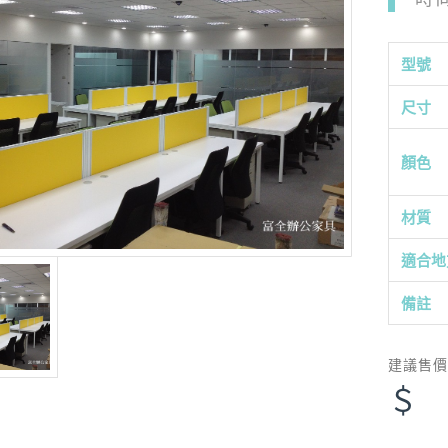
型號
尺寸
顏色
材質
適合地
備註
建議售
＄