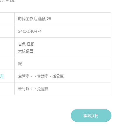
時尚工作站 編號 28
240X140H74
白色 框腳
木紋桌面
鐵
方
主管室、、會議室、辦公區
新竹以北，免運費
價
聯絡我們