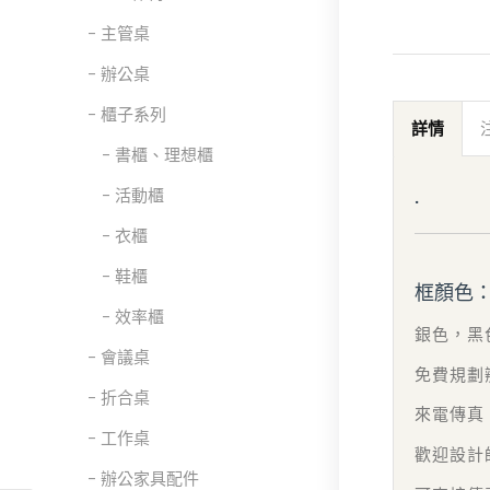
主管桌
辦公桌
櫃子系列
詳情
書櫃、理想櫃
.
活動櫃
衣櫃
鞋櫃
框顏色
效率櫃
銀色，黑
會議桌
免費規劃
折合桌
來電傳真 m
工作桌
歡迎設計
辦公家具配件