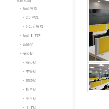
時尚屏風
2.5 屏風
6 公分屏風
時尚工作站
高隔間
辦公椅
辦公椅
主管椅
會議椅
折合椅
吧台椅
工作椅