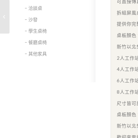
可直接傳真
洽談桌
拆組屏風
時尚工作站 編號 27
沙發
提供你完
學生桌椅
桌板顏色
餐廳桌椅
新竹以北
其他家具
2人工作站
4人工作站
6人工作站
8人工作站
尺寸皆可
桌板顏色
新竹以北
歡迎來電