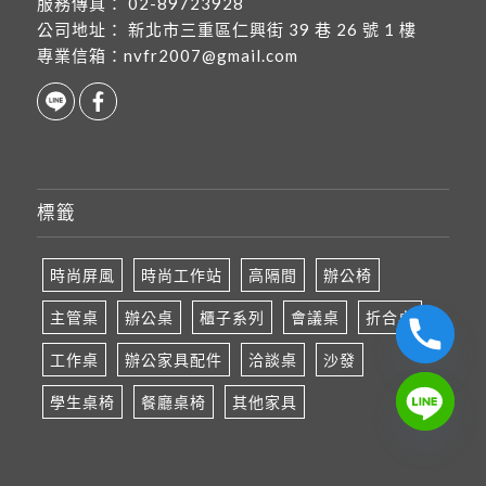
服務傳真：
02-89723928
公司地址：
新北市三重區仁興街 39 巷 26 號 1 樓
專業信箱：
nvfr2007@gmail.com
標籤
時尚屏風
時尚工作站
高隔間
辦公椅
主管桌
辦公桌
櫃子系列
會議桌
折合桌
工作桌
辦公家具配件
洽談桌
沙發
學生桌椅
餐廳桌椅
其他家具