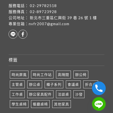
服務電話：
02-29782518
服務傳真：
02-89723928
公司地址：
新北市三重區仁興街 39 巷 26 號 1 樓
專業信箱：
nvfr2007@gmail.com
標籤
時尚屏風
時尚工作站
高隔間
辦公椅
主管桌
辦公桌
櫃子系列
會議桌
折合桌
工作桌
辦公家具配件
洽談桌
沙發
學生桌椅
餐廳桌椅
其他家具