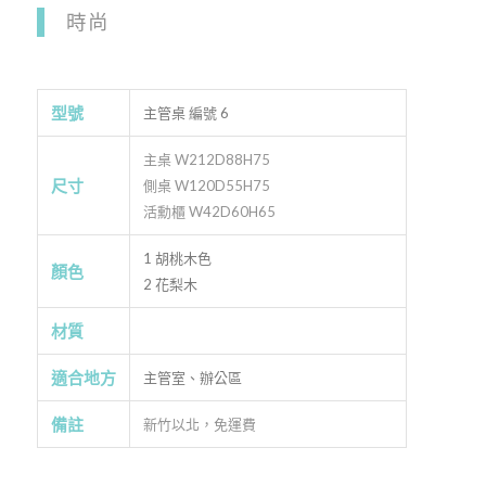
時尚
型號
主管桌 編號 6
主桌 W212D88H75
尺寸
側桌 W120D55H75
活勳櫃 W42D60H65
1 胡桃木色
顏色
2 花梨木
材質
適合地方
主管室、辦公區
備註
新竹以北，免運費