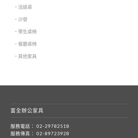
洽談桌
沙發
學生桌椅
餐廳桌椅
其他家具
富全辦公家具
服務電話：
02-29782518
服務傳真：
02-89723928