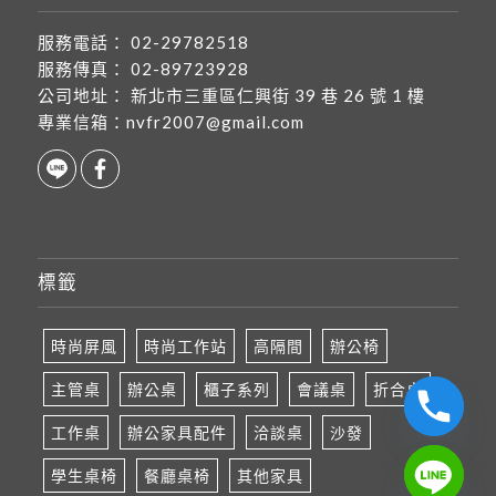
服務電話：
02-29782518
服務傳真：
02-89723928
公司地址：
新北市三重區仁興街 39 巷 26 號 1 樓
專業信箱：
nvfr2007@gmail.com
標籤
時尚屏風
時尚工作站
高隔間
辦公椅
主管桌
辦公桌
櫃子系列
會議桌
折合桌
工作桌
辦公家具配件
洽談桌
沙發
學生桌椅
餐廳桌椅
其他家具