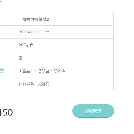
三層拉門櫃 編號2
90 X 45 X 106 cm
905灰色
鐵
方
主管室、、會議室、辦公區
新竹以北，免運費
價
450
聯絡我們