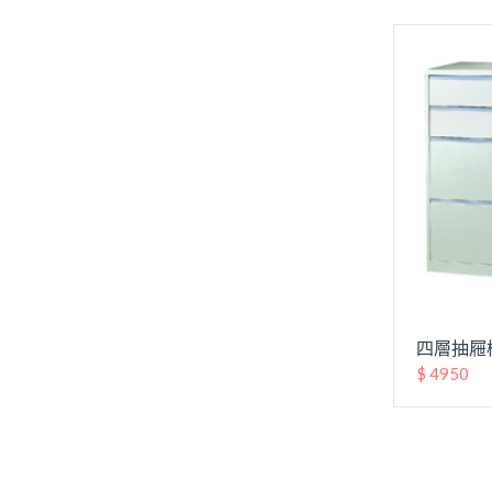
四層抽屜櫃
$ 4950