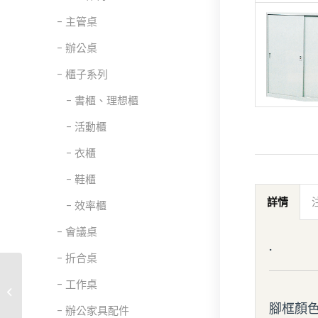
主管桌
辦公桌
櫃子系列
書櫃、理想櫃
活動櫃
衣櫃
鞋櫃
詳情
效率櫃
會議桌
.
折合桌
工作桌
三層拉門櫃 編號1
腳框顏
辦公家具配件