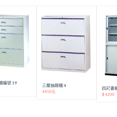
編號 19
三層抽屜櫃 4
四尺書櫃
4450元
$ 4200