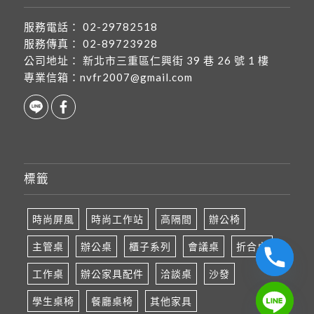
服務電話：
02-29782518
服務傳真：
02-89723928
公司地址：
新北市三重區仁興街 39 巷 26 號 1 樓
專業信箱：
nvfr2007@gmail.com
標籤
時尚屏風
時尚工作站
高隔間
辦公椅
主管桌
辦公桌
櫃子系列
會議桌
折合桌
工作桌
辦公家具配件
洽談桌
沙發
學生桌椅
餐廳桌椅
其他家具