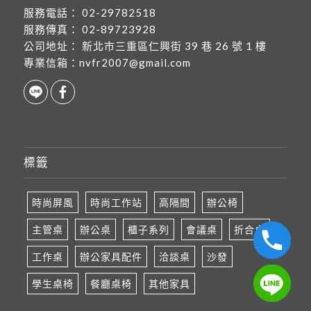
服務電話：
02-29782518
服務傳真：
02-89723928
公司地址：
新北市三重區仁興街 39 巷 26 號 1 樓
專業信箱：
nvfr2007@gmail.com
標籤
時尚屏風
時尚工作站
高隔間
辦公椅
主管桌
辦公桌
櫃子系列
會議桌
折合桌
工作桌
辦公家具配件
洽談桌
沙發
學生桌椅
餐廳桌椅
其他家具