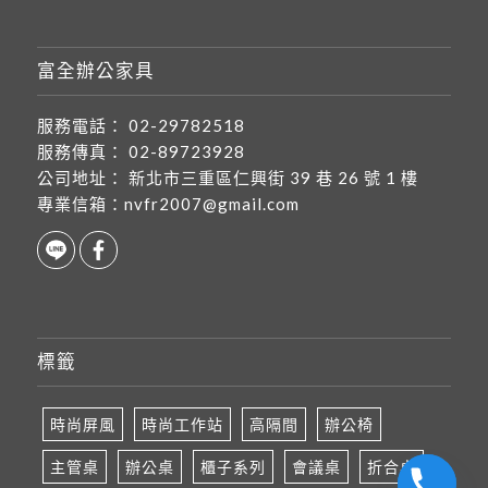
富全辦公家具
服務電話：
02-29782518
服務傳真：
02-89723928
公司地址：
新北市三重區仁興街 39 巷 26 號 1 樓
專業信箱：
nvfr2007@gmail.com
標籤
時尚屏風
時尚工作站
高隔間
辦公椅
主管桌
辦公桌
櫃子系列
會議桌
折合桌