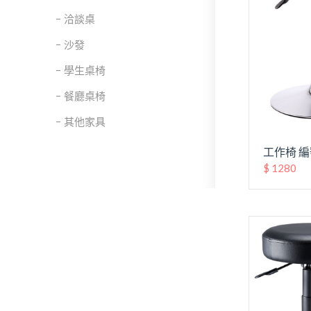
洽談桌
沙發
學生桌椅
餐廳桌椅
其他家具
工作椅 編
$ 1280