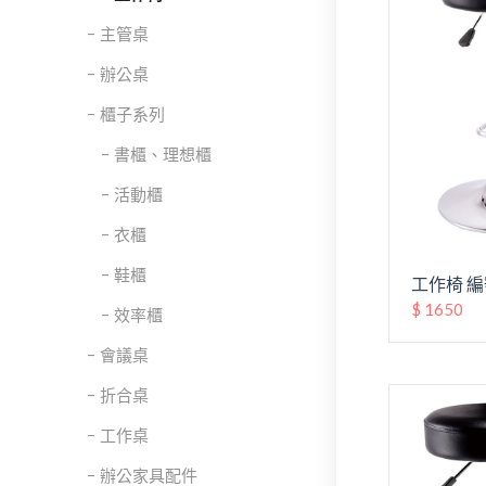
主管桌
辦公桌
櫃子系列
書櫃、理想櫃
活動櫃
衣櫃
鞋櫃
工作椅 編
$ 1650
效率櫃
會議桌
折合桌
工作桌
辦公家具配件