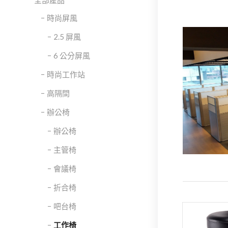
全部產品
時尚屏風
2.5 屏風
6 公分屏風
時尚工作站
高隔間
辦公椅
辦公椅
主管椅
會議椅
折合椅
吧台椅
工作椅